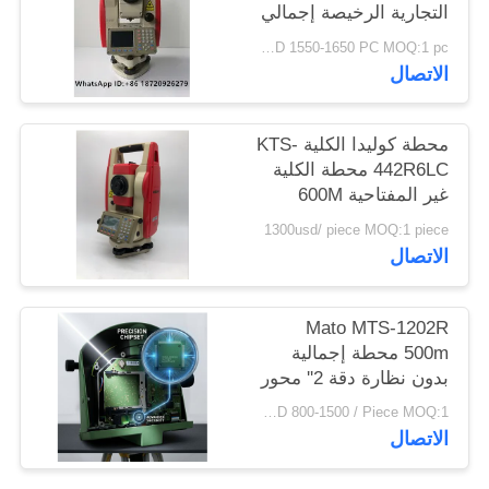
التجارية الرخيصة إجمالي
POLICY
محطة KTS442R10
USD 1550-1650 PC MOQ:1 pc
Reflectorless 1000m
الاتصال
محطة كوليدا الكلية KTS-
442R6LC محطة الكلية
غير المفتاحية 600M
1300usd/ piece MOQ:1 piece
الاتصال
Mato MTS-1202R
500m محطة إجمالية
بدون نظارة دقة 2'' محور
مزدوج جهاز مسح LCD
USD 800-1500 / Piece MOQ:1 قطعة
الاتصال