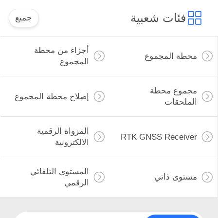
فئات شعبية
جميع
أجزاء من محطة
محطة المجموع
المجموع
مجموع محطة
إصلاح محطة المجموع
الملحقات
المزواة الرقمية
RTK GNSS Receiver
الالكترونية
المستوى التلقائي
مستوى ذاتي
الرقمي