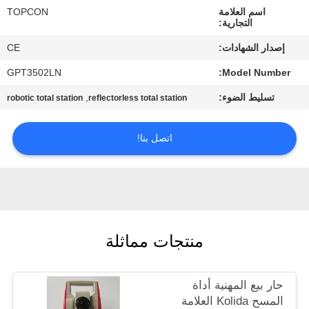
اسم العلامة
TOPCON
التجارية:
مراقبة
إصدار الشهادات:
CE
الجودة
GPT3502LN
Model Number:
اتصل
تسليط الضوء:
,
robotic total station
reflectorless total station
بنا
اتصل بنا!
اطلب
اقتباس
خريطة
منتجات مماثلة
الموقع
حار بيع المهنية أداة
PRIVACY
المسح Kolida العلامة