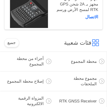
مجهز بـ 2A شحن GPS
RTK لمسح الأرض ورسم
الخرائط
الاتصال
فئات شعبية
جميع
أجزاء من محطة
محطة المجموع
المجموع
مجموع محطة
إصلاح محطة المجموع
الملحقات
المزواة الرقمية
RTK GNSS Receiver
الالكترونية