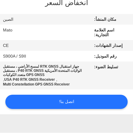
انخفاض السعر
مراقبة
مكان المنشأ:
الصين
الجودة
اسم العلامة
Mato
التجارية:
اتصل
إصدار الشهادات:
CE
بنا
رقم الموديل:
S900A / S9II
تسليط الضوء:
جهاز استقبال RTK GNSS لمسح الأراضي ، مستقبل
اطلب
الولايات المتحدة الأمريكية P40 RTK GNSS ، مستقبل
GPS GNSS متعدد الكوكبات
,
,
USA P40 RTK GNSS Receiver
اقتباس
Multi Constellation GPS GNSS Receiver
خريطة
اتصل بنا!
الموقع
PRIVACY