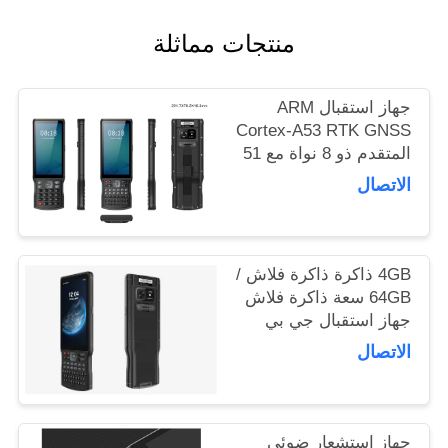
POLICY
منتجات مماثلة
جهاز استقبال ARM
Cortex-A53 RTK GNSS
المتقدم ذو 8 نواة مع 51
مفتاحًا ومفتاحًا مخصصًا
الاتصال
من جانب واحد ومصدر
USB من النوع C
4GB ذاكرة ذاكرة فلاش /
64GB سعة ذاكرة فلاش
جهاز استقبال جي بي
إس مع جهاز استشعار
الاتصال
معدل التسارع والأداء
جهاز استشعار ضوئي