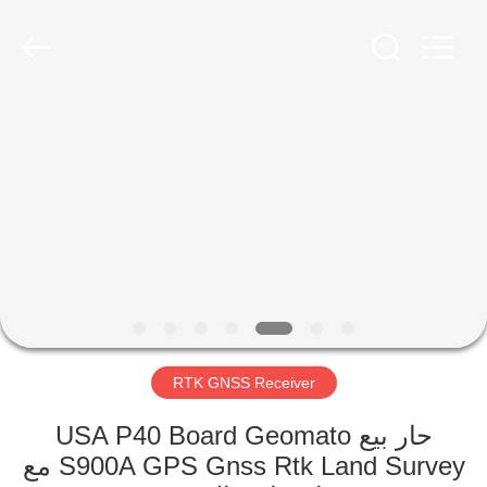
Hengyide
Electronic
Technology
Co.,Ltd
Ltd..
All
Rights
Reserved.
الصفحة
الرئيسية
منتجات
معلومات
عنا
RTK GNSS Receiver
جولة
في
حار بيع USA P40 Board Geomato
S900A GPS Gnss Rtk Land Survey مع
المعمل