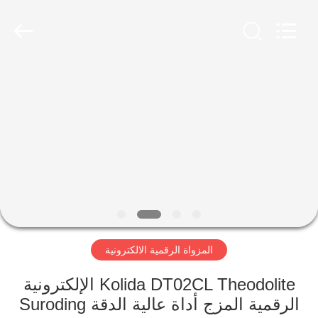
Hengyide
Electronic
Technology
Co.,Ltd
Ltd..
All
Rights
Reserved.
الصفحة
الرئيسية
منتجات
معلومات
عنا
المزواة الرقمية الالكترونية
جولة
في
Kolida DT02CL Theodolite الإلكترونية
الرقمية المزج أداة عالية الدقة Suroding
المعمل