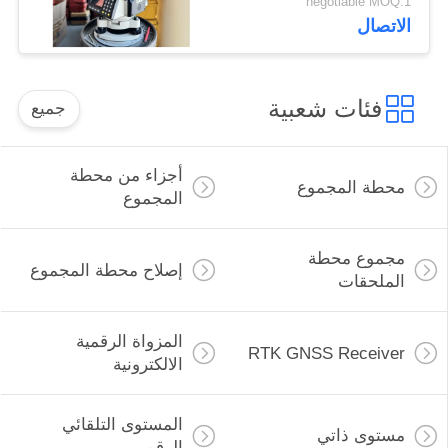
negotiable MOQ:1
النيودوليت الرقمي
الاتصال
الإلكتروني بطارية قابلة
لإعادة الشحن 1° أو 1
غون دائرة أفقية ودقة
فئات شعبية
عالية
جميع
أجزاء من محطة
محطة المجموع
المجموع
مجموع محطة
إصلاح محطة المجموع
الملحقات
المزواة الرقمية
RTK GNSS Receiver
الالكترونية
المستوى التلقائي
مستوى ذاتي
الرقمي