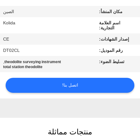
مكان المنشأ:
الصين
مراقبة
اسم العلامة
Kolida
الجودة
التجارية:
إصدار الشهادات:
CE
اتصل
رقم الموديل:
DT02CL
بنا
تسليط الضوء:
,
theodolite surveying instrument
total station theodolite
اطلب
اقتباس
اتصل بنا!
خريطة
الموقع
منتجات مماثلة
PRIVACY