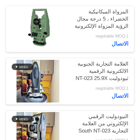
POLICY
المزواة الميكانيكية
الخضراء ، 5 درجة مجال
الرؤية المزواة الإلكترونية
negotiable MOQ:1
الاتصال
العلامة التجارية الجنوبية
الالكترونية الرقمية
ثيودوليت NT-023 25.9X
المحطة الكلية دقيقة
negotiable MOQ:1
وسهلة التشغيل مع ± 1
الاتصال
دقيقة قوس دقة تعويض
ضبط
النيودوليت الرقمي
الإلكتروني من العلامة
التجارية South NT-023
IP54 مقاوم للماء مستوى