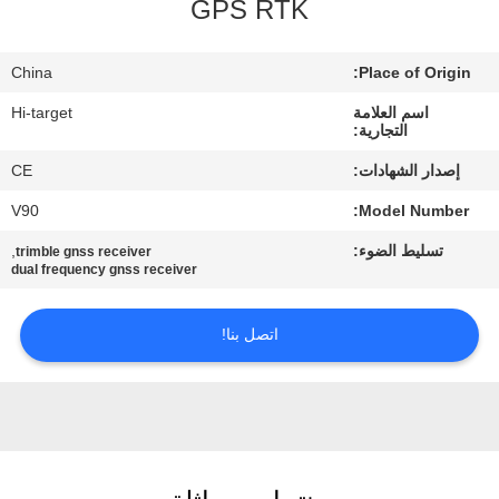
GPS RTK
مراقبة
China
Place of Origin:
الجودة
اسم العلامة
Hi-target
التجارية:
اتصل
إصدار الشهادات:
CE
بنا
V90
Model Number:
تسليط الضوء:
,
trimble gnss receiver
اطلب
dual frequency gnss receiver
اقتباس
اتصل بنا!
خريطة
الموقع
PRIVACY