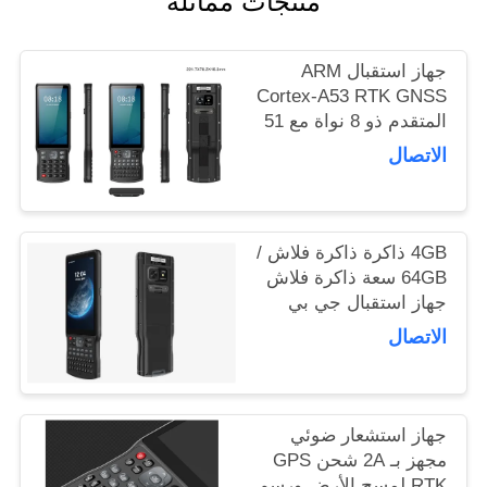
منتجات مماثلة
POLICY
جهاز استقبال ARM
Cortex-A53 RTK GNSS
المتقدم ذو 8 نواة مع 51
مفتاحًا ومفتاحًا مخصصًا
الاتصال
من جانب واحد ومصدر
USB من النوع C
4GB ذاكرة ذاكرة فلاش /
64GB سعة ذاكرة فلاش
جهاز استقبال جي بي
إس مع جهاز استشعار
الاتصال
معدل التسارع والأداء
جهاز استشعار ضوئي
مجهز بـ 2A شحن GPS
RTK لمسح الأرض ورسم