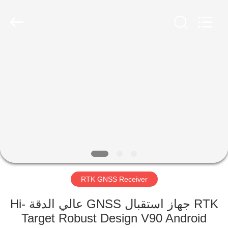
Hengyide
Electronic
Technology
Co.,Ltd
Ltd..
All
Rights
Reserved.
الصفحة
الرئيسية
منتجات
معلومات
عنا
RTK GNSS Receiver
جولة
في
RTK جهاز استقبال GNSS عالي الدقة Hi-
Target Robust Design V90 Android
المعمل